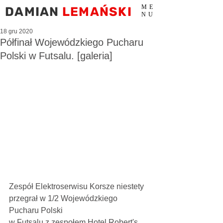
ME
DAMIAN
LEMAŃSKI
NU
18 gru 2020
Półfinał Wojewódzkiego Pucharu
Polski w Futsalu. [galeria]
Zespół Elektroserwisu Korsze niestety 
przegrał w 1/2 Wojewódzkiego 
Pucharu Polski 
w Futsalu z zespołem Hotel Robert's 