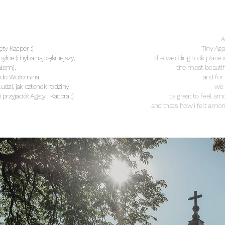
A
ty Kacper :)
Tiny Aga
obyłce
(chyba najpiękniejszy,
The wedding took place in
ałem),
the most beautif
y do Wołomina.
and for
dzi, jak członek rodziny,
we 
przyjaciół Agaty i Kacpra :)
It's great to feel 
and that's how I felt amon