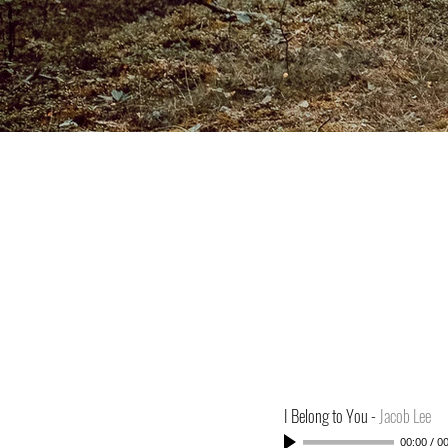
TOP_posta.jpg
I Belong to You
-
Jacob Lee
00:00
/
00