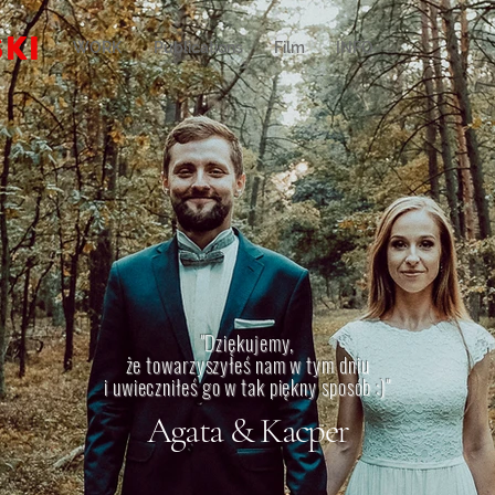
KI
WORK
Publications
Film
INFO
"Dziękujemy,
że towarzyszyłeś nam w tym dniu
i uwieczniłeś go w tak piękny sposób :)"
Agata & Kacper