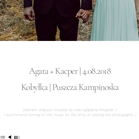
Agata + Kacper | 4.08.2018
Kobyłka | Puszcza Kampinoska
Zalecam włączyć muzykę na czas oglądania fotografii :)
I recommend turning on the music for the time of viewing the photographs ;)
:00