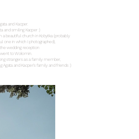
gata and Kacper.
ta and smiling Kacper :)
 a beautiful church in Kobyłka (probably
ul one in which I photographed),
 the wedding reception
went to Wołomin.
among strangers as a family member,
g Agata and Kacper's family and friends :)