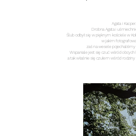
Agata i Kacper.
Drobna Agata i uśmiechnię
Ślub odbył się w pięknym kościele w K
w jakim fotografow
zaś na wesele pojechaliśm
Wspaniale jest się czuć wśród obcych lu
a tak właśnie się czułem wśród rodziny i 